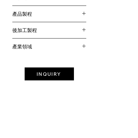
SECC
產品製程
沖壓代工/OEM
後加工製程
液體烤漆
產業領域
電視機上盒
INQUIRY